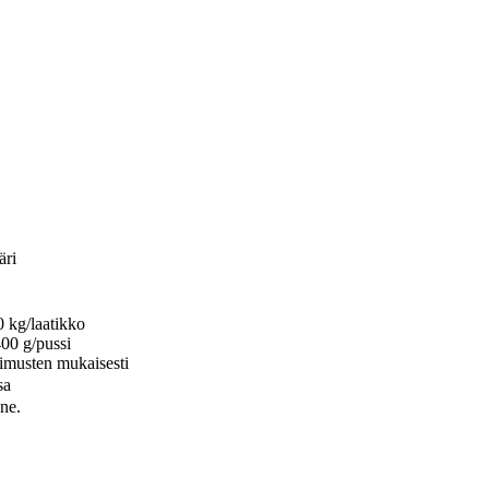
äri
0 kg/laatikko
400 g/pussi
timusten mukaisesti
sa
ne.