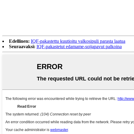
Edellinen:
IQF-pakastettu kuutioitu valkosipuli parasta laatua
Seuraavaksi:
IQF-pakastetut edamame-soijapavut palkoina