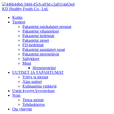
KD Healthy Foods Co., Ltd.
Kotiin
Tuotteet
Pakastetut ranskalaiset perunat
Pakastetut vihannekset
Pakastetut hedelmät
Pakastetut sienet
FD-hedelmät
Pakastetut aasialaiset ruoat
Pakastetut merenelävät
Säilykkeet
Muut
Herneproteiini
UUTISET JA TAPAHTUMAT
Yritys ja messut
Alan uutiset
Kulinaarisia vinkkejä
Usein kysytyt kysymykset
Noin
Tietoa meistä
Tehdaskierros
Ota yhteyttä