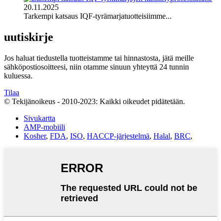
20.11.2025
Tarkempi katsaus IQF-tyrämarjatuotteisiimme...
uutiskirje
Jos haluat tiedustella tuotteistamme tai hinnastosta, jätä meille
sähköpostiosoitteesi, niin otamme sinuun yhteyttä 24 tunnin
kuluessa.
Tilaa
© Tekijänoikeus - 2010-2023: Kaikki oikeudet pidätetään.
Sivukartta
AMP-mobiili
Kosher
,
FDA
,
ISO
,
HACCP-järjestelmä
,
Halal
,
BRC
,