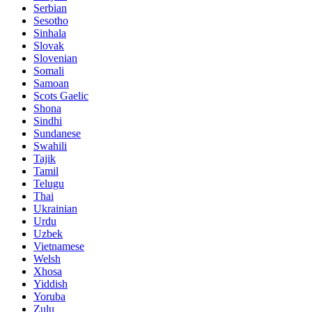
Serbian
Sesotho
Sinhala
Slovak
Slovenian
Somali
Samoan
Scots Gaelic
Shona
Sindhi
Sundanese
Swahili
Tajik
Tamil
Telugu
Thai
Ukrainian
Urdu
Uzbek
Vietnamese
Welsh
Xhosa
Yiddish
Yoruba
Zulu