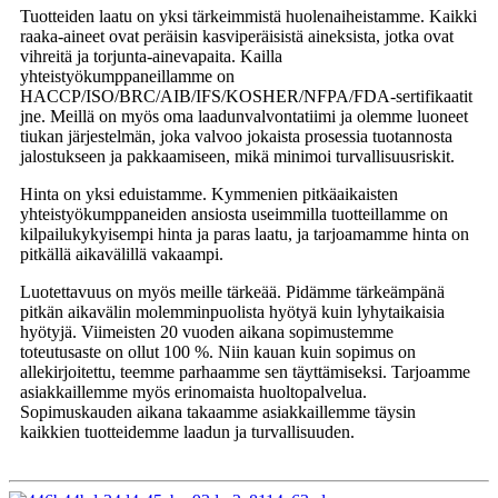
Tuotteiden laatu on yksi tärkeimmistä huolenaiheistamme. Kaikki
raaka-aineet ovat peräisin kasviperäisistä aineksista, jotka ovat
vihreitä ja torjunta-ainevapaita. Kailla
yhteistyökumppaneillamme on
HACCP/ISO/BRC/AIB/IFS/KOSHER/NFPA/FDA-sertifikaatit
jne. Meillä on myös oma laadunvalvontatiimi ja olemme luoneet
tiukan järjestelmän, joka valvoo jokaista prosessia tuotannosta
jalostukseen ja pakkaamiseen, mikä minimoi turvallisuusriskit.
Hinta on yksi eduistamme. Kymmenien pitkäaikaisten
yhteistyökumppaneiden ansiosta useimmilla tuotteillamme on
kilpailukykyisempi hinta ja paras laatu, ja tarjoamamme hinta on
pitkällä aikavälillä vakaampi.
Luotettavuus on myös meille tärkeää. Pidämme tärkeämpänä
pitkän aikavälin molemminpuolista hyötyä kuin lyhytaikaisia ​​
hyötyjä. Viimeisten 20 vuoden aikana sopimustemme
toteutusaste on ollut 100 %. Niin kauan kuin sopimus on
allekirjoitettu, teemme parhaamme sen täyttämiseksi. Tarjoamme
asiakkaillemme myös erinomaista huoltopalvelua.
Sopimuskauden aikana takaamme asiakkaillemme täysin
kaikkien tuotteidemme laadun ja turvallisuuden.