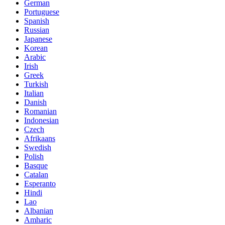
German
Portuguese
Spanish
Russian
Japanese
Korean
Arabic
Irish
Greek
Turkish
Italian
Danish
Romanian
Indonesian
Czech
Afrikaans
Swedish
Polish
Basque
Catalan
Esperanto
Hindi
Lao
Albanian
Amharic