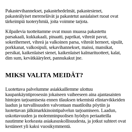
Pakastevihannekset, pakastehedelmät, pakastesienet,
pakasteälyiset merenelävät ja pakastetut aasialaiset ruoat ovat
tärkeimpiä tuoteryhmiä, joita voimme tarjota.
Kilpailevia tuotteitamme ovat muun muassa pakastettu
parsakaali, kukkakaali, pinaatti, paprikat, vihreät pavut,
sokeriherneet, vihreä ja valkoinen parsa, vihreät herneet, sipulit,
porkkanat, valkosipuli, sekavihannekset, maissi, mansikat,
persikat, kaikenlaiset sienet, kaikenlaiset kalmarituotteet, kalat,
dim sum, kevätkääryleet, pannukakut jne.
MIKSI VALITA MEIDÄT?
Luotettava palvelumme asiakkaillemme ulottuu
kaupankäyntiprosessin jokaiseen vaiheeseen aina ajantasaisten
hintojen tarjoamisesta ennen tilauksen tekemistä elintarvikkeiden
laadun ja turvallisuuden valvontaan maatiloilta pöytiin ja
luotettavan jälkimarkkinointipalvelun tarjoamiseen. Laadun,
uskottavuuden ja molemminpuolisen hyödyn periaatteilla
nautimme korkeasta asiakasuskollisuudesta, ja jotkut suhteet ovat
kestäneet yli kaksi vuosikymmentä.